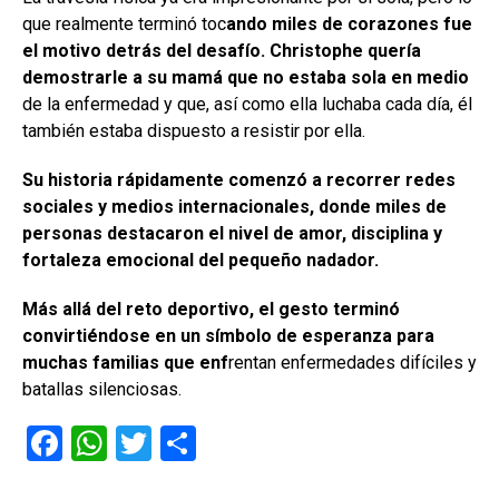
que realmente terminó toc
ando miles de corazones fue
el motivo detrás del desafío. Christophe quería
demostrarle a su mamá que no estaba sola en medio
de la enfermedad y que, así como ella luchaba cada día, él
también estaba dispuesto a resistir por ella.
Su historia rápidamente comenzó a recorrer redes
sociales y medios internacionales, donde miles de
personas destacaron el nivel de amor, disciplina y
fortaleza emocional del pequeño nadador.
Más allá del reto deportivo, el gesto terminó
convirtiéndose en un símbolo de esperanza para
muchas familias que enf
rentan enfermedades difíciles y
batallas silenciosas.
F
W
T
C
a
h
wi
o