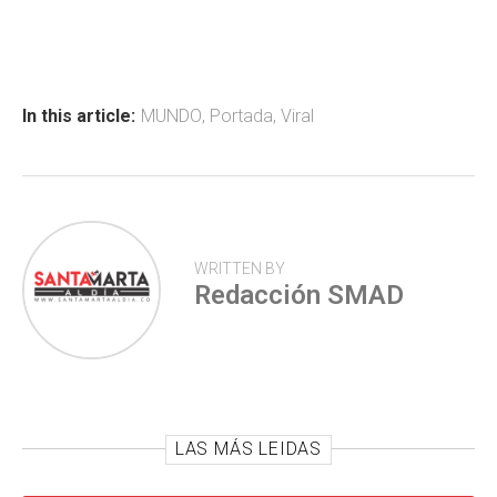
ce
at
tt
m
b
s
er
p
o
A
ar
ok
p
tir
In this article:
MUNDO
,
Portada
,
Viral
p
WRITTEN BY
Redacción SMAD
LAS MÁS LEIDAS