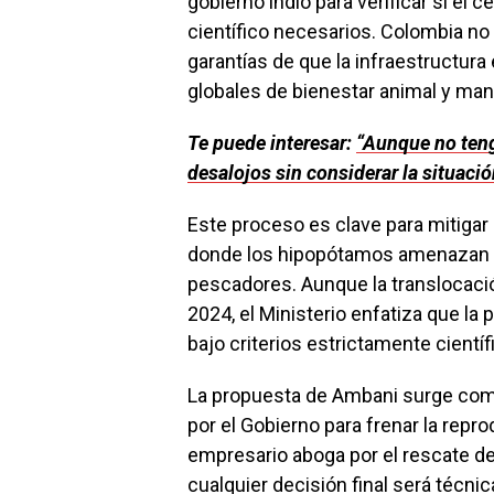
gobierno indio para verificar si el c
científico necesarios. Colombia no 
garantías de que la infraestructur
globales de bienestar animal y man
Te puede interesar:
“Aunque no teng
desalojos sin considerar la situació
Este proceso es clave para mitigar
donde los hipopótamos amenazan la 
pescadores. Aunque la translocaci
2024, el Ministerio enfatiza que la
bajo criterios estrictamente científ
La propuesta de Ambani surge como 
por el Gobierno para frenar la repr
empresario aboga por el rescate de
cualquier decisión final será técni