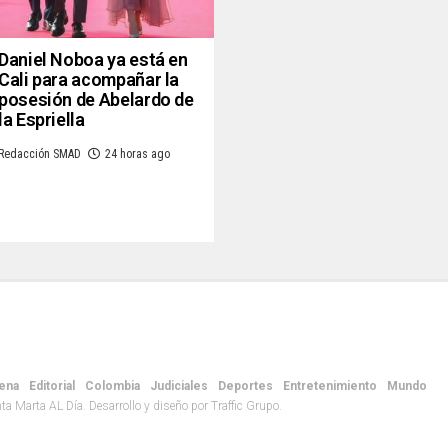
Daniel Noboa ya está en
Cali para acompañar la
posesión de Abelardo de
la Espriella
Redacción SMAD
24 horas ago
ena
Editorial
Colombia
Judiciales
Deportes
Entretenimiento
Mundo
 Marta AL Día. Desarrollo y diseño por Traffic Grupo.