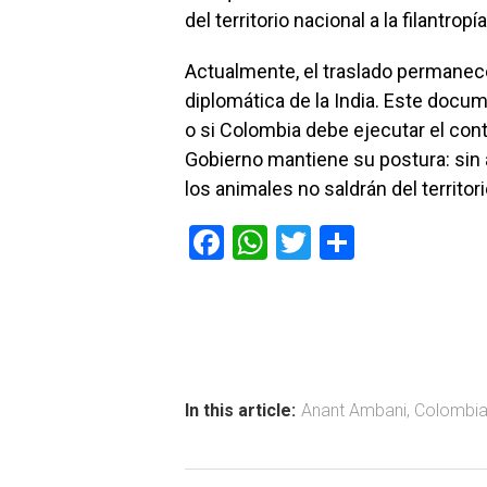
del territorio nacional a la filantropía
Actualmente, el traslado permanece
diplomática de la India. Este docum
o si Colombia debe ejecutar el cont
Gobierno mantiene su postura: sin 
los animales no saldrán del territori
F
W
T
C
a
h
wi
o
ce
at
tt
m
b
s
er
p
o
A
ar
ok
p
tir
In this article:
Anant Ambani
,
Colombi
p