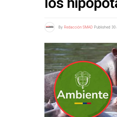
los hipopó
By
Redacción SMAD
Published
30 