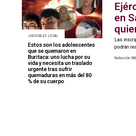
Ejér
en S
quie
JUDICIALES LOCAL
Las inscr
Estos son los adolescentes
podrán rea
que se quemaron en
Buritaca: uno lucha por su
Redacción S
vida y necesita un traslado
urgente tras sufrir
quemaduras en más del 80
% de su cuerpo