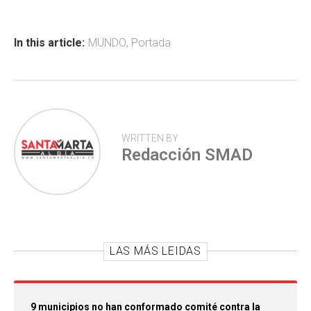
b
s
er
p
o
A
ar
ok
p
tir
In this article:
MUNDO
,
Portada
p
WRITTEN BY
Redacción SMAD
LAS MÁS LEIDAS
9 municipios no han conformado comité contra la