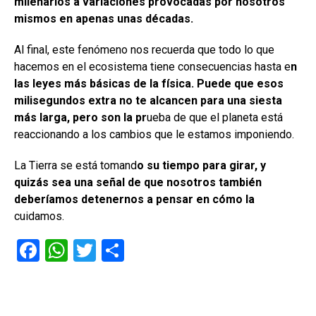
milenarios a variaciones provocadas por nosotros
mismos en apenas unas décadas.
Al final, este fenómeno nos recuerda que todo lo que
hacemos en el ecosistema tiene consecuencias hasta e
n
las leyes más básicas de la física. Puede que esos
milisegundos extra no te alcancen para una siesta
más larga, pero son la pr
ueba de que el planeta está
reaccionando a los cambios que le estamos imponiendo.
La Tierra se está tomand
o su tiempo para girar, y
quizás sea una señal de que nosotros también
deberíamos detenernos a pensar en cómo la
cuidamos.
F
W
T
C
a
h
wi
o
ce
at
tt
m