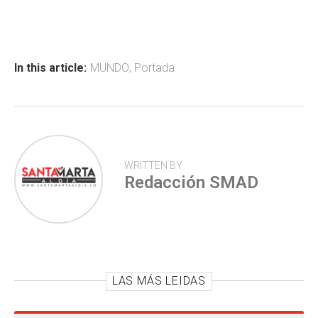
ce
at
tt
m
b
s
er
p
o
A
ar
ok
p
tir
In this article:
MUNDO
,
Portada
p
WRITTEN BY
Redacción SMAD
LAS MÁS LEIDAS