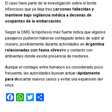
El caso hace parte de la investigación sobre el brote
infeccioso que ya deja tres p
ersonas fallecidas y
mantiene bajo vigilancia médica a decenas de
ocupantes de la embarcación.
Según la OMS, la hipótesis más fuerte indica que algunos
pasajeros pudieron haberse contagiado antes de subir al
crucero, posiblemente durante actividades en
Argentina
relacionadas con fauna silves
tre y contacto con
ambientes donde existe presencia de roedores.
Aunque el contagio entre humanos es considerado poco
frecuente, las autoridades buscan actuar r
ápidamente
para d
escartar nuevos casos y evitar una expansión del
virus.
F
W
T
C
a
h
wi
o