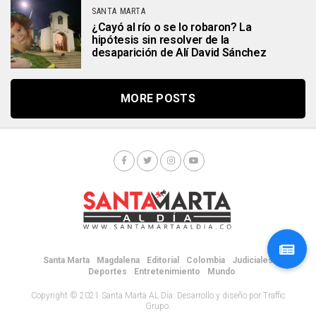
SANTA MARTA
¿Cayó al río o se lo robaron? La
hipótesis sin resolver de la
desaparición de Alí David Sánchez
MORE POSTS
Santa Marta
Magdalena
Editorial
Colombia
Judiciales
Deportes
Entretenimiento
Mundo
Copyright © 2021 Santa Marta AL Día. Desarrollo y diseño por Traffic
Grupo.