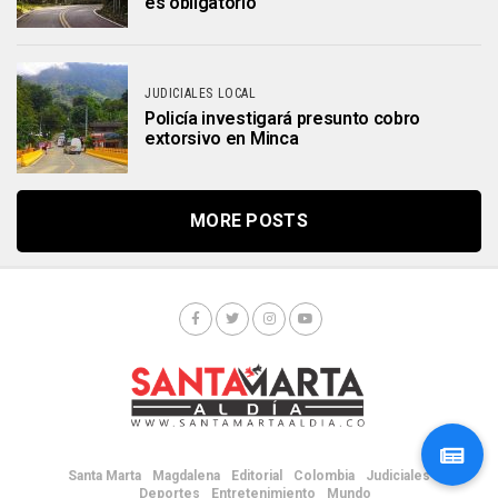
es obligatorio
JUDICIALES LOCAL
Policía investigará presunto cobro
extorsivo en Minca
MORE POSTS
Santa Marta
Magdalena
Editorial
Colombia
Judiciales
Deportes
Entretenimiento
Mundo