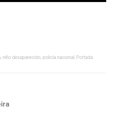
a
,
niño desaparecido
,
policía nacional
,
Portada
ira