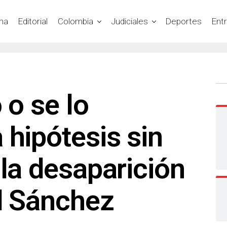
na
Editorial
Colombia
Judiciales
Deportes
Ent
 o se lo
 hipótesis sin
 la desaparición
d Sánchez