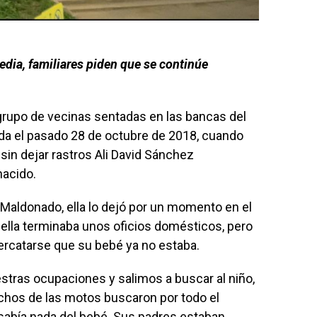
edia, familiares piden que se continúe
n grupo de vecinas sentadas en las bancas del
ida el pasado 28 de octubre de 2018, cuando
in dejar rastros Ali David Sánchez
nacido.
 Maldonado, ella lo dejó por un momento en el
 ella terminaba unos oficios domésticos, pero
ercatarse que su bebé ya no estaba.
tras ocupaciones y salimos a buscar al niño,
achos de las motos buscaron por todo el
e sabía nada del bebé. Sus padres estaban