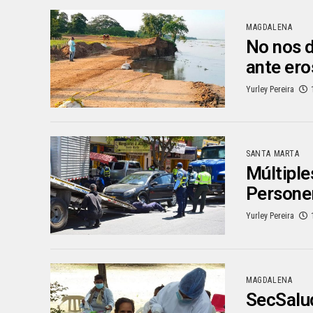
MAGDALENA
No nos d
ante ero
Yurley Pereira
SANTA MARTA
Múltiple
Personer
Yurley Pereira
MAGDALENA
SecSalud