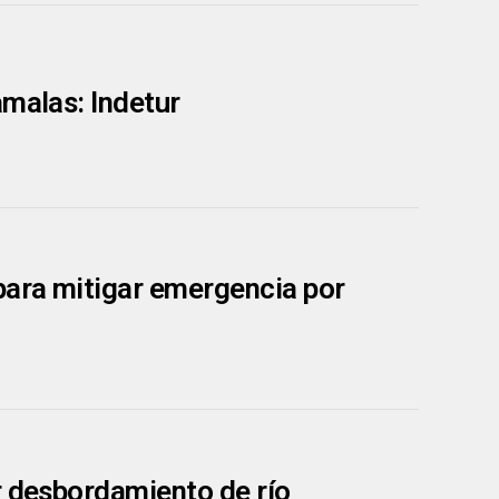
amalas: Indetur
para mitigar emergencia por
r desbordamiento de río