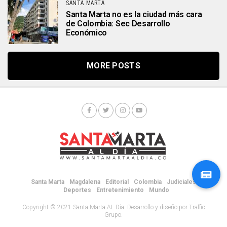
SANTA MARTA
Santa Marta no es la ciudad más cara
de Colombia: Sec Desarrollo
Económico
MORE POSTS
Santa Marta
Magdalena
Editorial
Colombia
Judiciales
Deportes
Entretenimiento
Mundo
Copyright © 2021 Santa Marta AL Día. Desarrollo y diseño por Traffic
Grupo.