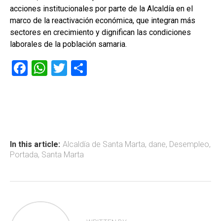
acciones institucionales por parte de la Alcaldía en el
marco de la reactivación económica, que integran más
sectores en crecimiento y dignifican las condiciones
laborales de la población samaria.
F
W
T
C
a
h
wi
o
ce
at
tt
m
b
s
er
p
o
A
ar
ok
p
tir
In this article:
Alcaldía de Santa Marta
,
dane
,
Desempleo
,
Portada
,
Santa Marta
p