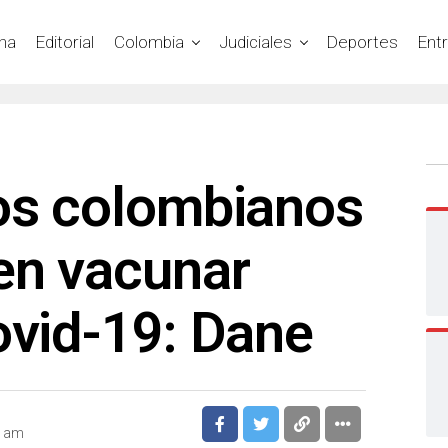
na
Editorial
Colombia
Judiciales
Deportes
Ent
los colombianos
en vacunar
ovid-19: Dane
6 am