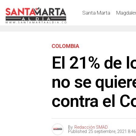
Santa Marta
Magdale
COLOMBIA
El 21% de 
no se quier
contra el C
By
Redacción SMAD
Published
25 septiembre, 2021 8:4