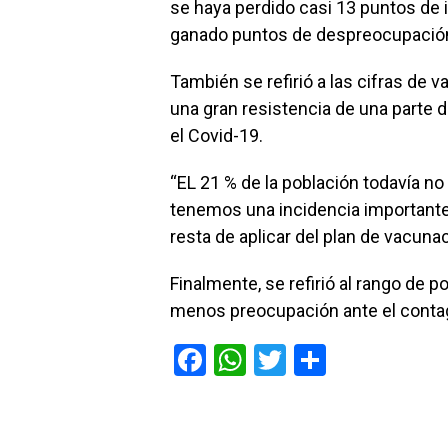
se haya perdido casi 13 puntos de 
ganado puntos de despreocupación 
También se refirió a las cifras de 
una gran resistencia de una parte d
el Covid-19.
“EL 21 % de la población todavía no
tenemos una incidencia importante 
resta de aplicar del plan de vacuna
Finalmente, se refirió al rango de
menos preocupación ante el contagi
F
W
T
C
a
h
wi
o
ce
at
tt
m