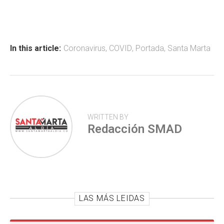
ce
at
tt
m
b
s
er
p
o
A
ar
ok
p
tir
In this article:
Coronavirus
,
COVID
,
Portada
,
Santa Marta
p
WRITTEN BY
Redacción SMAD
LAS MÁS LEIDAS