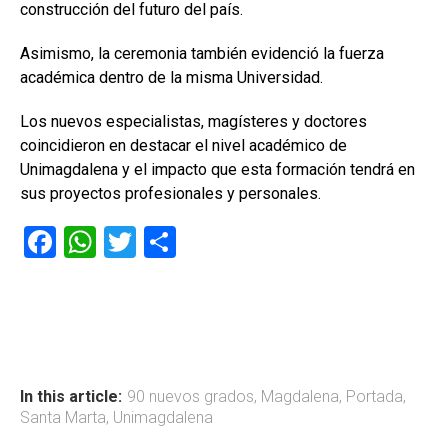
construcción del futuro del país.
Asimismo, la ceremonia también evidenció la fuerza
académica dentro de la misma Universidad.
Los nuevos especialistas, magísteres y doctores
coincidieron en destacar el nivel académico de
Unimagdalena y el impacto que esta formación tendrá en
sus proyectos profesionales y personales.
F
W
T
C
a
h
wi
o
ce
at
tt
m
b
s
er
p
o
A
ar
ok
p
tir
In this article:
90 nuevos grados
,
Magdalena
,
Portada
,
Santa Marta
,
Unimagdalena
p