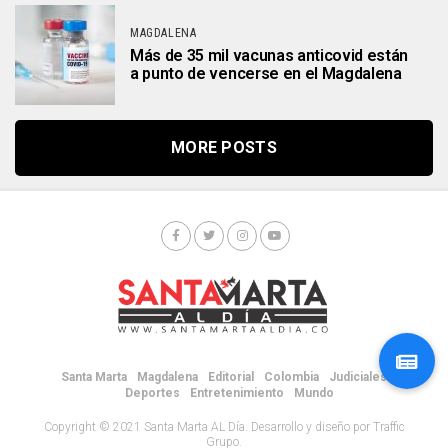
MAGDALENA
Más de 35 mil vacunas anticovid están
a punto de vencerse en el Magdalena
MORE POSTS
Santa Marta
Magdalena
Editorial
Colombia
Judiciales
Deportes
Entretenimiento
Mundo
Copyright © 2021 Santa Marta AL Día. Desarrollo y diseño por Traffic
Grupo.