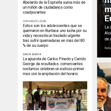
m
Abelardo de la Espriella suma más de
m
un millón de ciudadanos como
coadyuvantes
E
JUDICIALES LOCAL
Estos son los adolescentes que se
La 
quemaron en Buritaca: uno lucha por su
Alc
vida y necesita un traslado urgente
de a
tras sufrir quemaduras en más del 80
% de su cuerpo
Reda
SANTA MARTA
La apuesta de Carlos Pinedo y Camilo
George da resultados: comerciantes
nocturnos celebran un exitoso primer
mes con la ampliación del horario