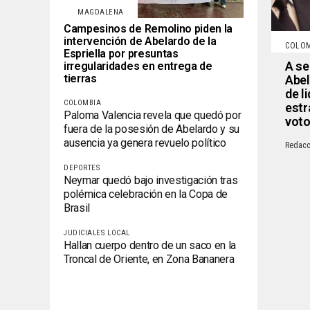
MAGDALENA
Campesinos de Remolino piden la
intervención de Abelardo de la
COLO
Espriella por presuntas
A se
irregularidades en entrega de
tierras
Abel
de l
COLOMBIA
estr
Paloma Valencia revela que quedó por
vot
fuera de la posesión de Abelardo y su
ausencia ya genera revuelo político
Redacc
DEPORTES
Neymar quedó bajo investigación tras
polémica celebración en la Copa de
Brasil
JUDICIALES LOCAL
Hallan cuerpo dentro de un saco en la
Troncal de Oriente, en Zona Bananera