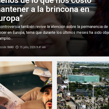
enos de lo que nos costó
antener a la brincona en
uropa”
controversia también revive la atención sobre la permanencia de
ocer en Europa, tema que durante los últimos meses ha sido obj
mplio...
cción SMAD
15 julio, 2026 9:41 am