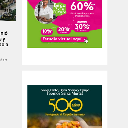
unió
s y
bo a
08 am