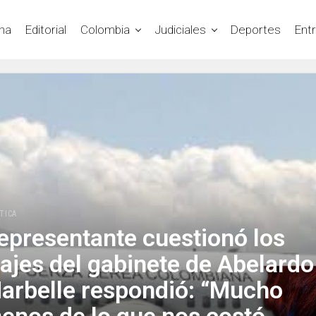
na
Editorial
Colombia
Judiciales
Deportes
Ent
TICA
epresentante cuestionó los
iajes del gabinete de Abelardo
arbelle respondió: “Mucho