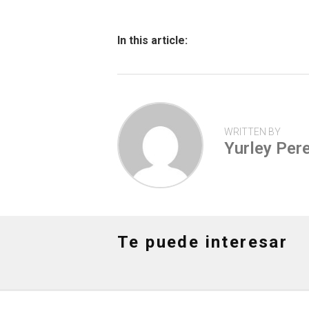
o
A
ar
ok
p
tir
In this article:
p
WRITTEN BY
Yurley Pere
Te puede interesar