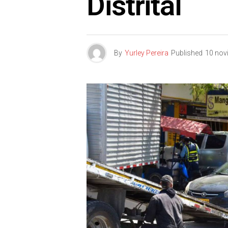
Distrital
By
Yurley Pereira
Published
10 nov