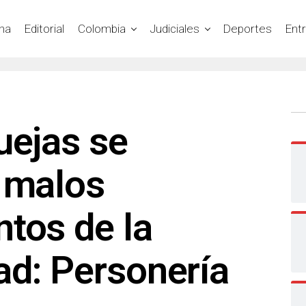
na
Editorial
Colombia
Judiciales
Deportes
Ent
uejas se
r malos
tos de la
ad: Personería