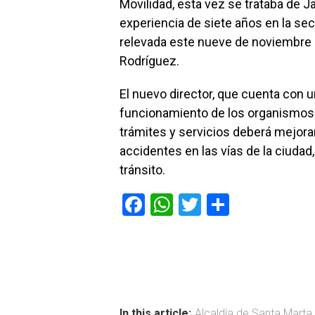
Movilidad, esta vez se trataba de
experiencia de siete años en la sec
relevada este nueve de noviembre 
Rodríguez.
El nuevo director, que cuenta con u
funcionamiento de los organismos 
trámites y servicios deberá mejorar
accidentes en las vías de la ciuda
tránsito.
F
W
T
C
a
h
wi
o
ce
at
tt
m
b
s
er
p
o
A
ar
In this article:
Alcaldía de Santa Marta