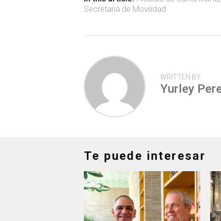
ok
p
tir
Secretaria de Movilidad
p
WRITTEN BY
Yurley Pere
Te puede interesar