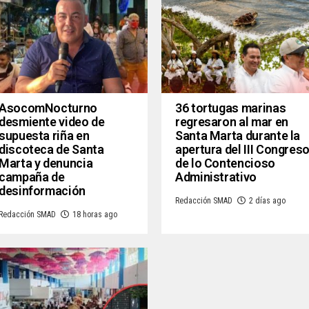
AsocomNocturno
36 tortugas marinas
desmiente video de
regresaron al mar en
supuesta riña en
Santa Marta durante la
discoteca de Santa
apertura del III Congres
Marta y denuncia
de lo Contencioso
campaña de
Administrativo
desinformación
Redacción SMAD
2 días ago
Redacción SMAD
18 horas ago