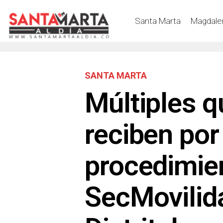
Santa Marta
Magdale
SANTA MARTA
Múltiples q
reciben po
procedimien
SecMovilid