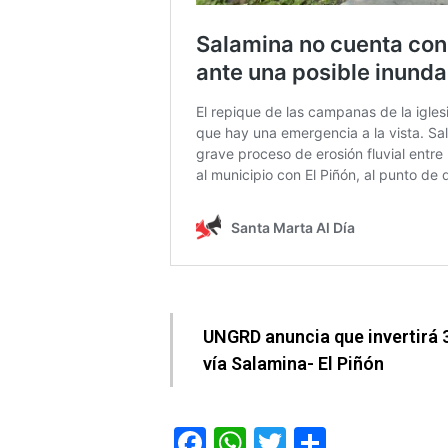
UNGRD anuncia que invertirá 3
vía Salamina- El Piñón
F
W
T
C