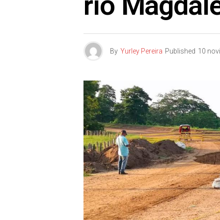
río Magdal
By
Yurley Pereira
Published
10 nov