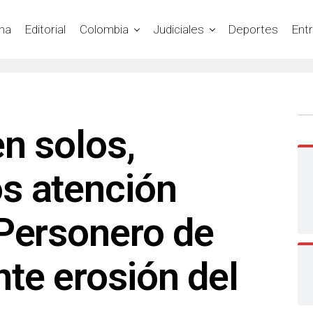
na
Editorial
Colombia
Judiciales
Deportes
Ent
n solos,
s atención
 Personero de
te erosión del