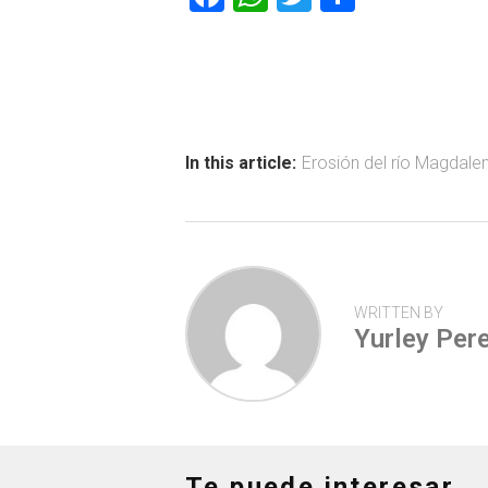
a
h
wi
o
ce
at
tt
m
b
s
er
p
o
A
ar
ok
p
tir
In this article:
Erosión del río Magdale
p
WRITTEN BY
Yurley Pere
Te puede interesar