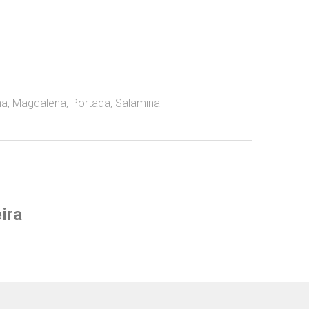
na
,
Magdalena
,
Portada
,
Salamina
ira