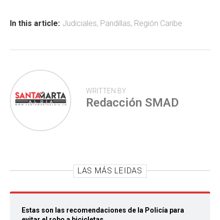
o
A
ar
ok
p
tir
In this article:
Judiciales
,
Pandillas
,
Región Caribe
p
WRITTEN BY
Redacción SMAD
LAS MÁS LEIDAS
Estas son las recomendaciones de la Policía para
evitar el robo a bicicletas