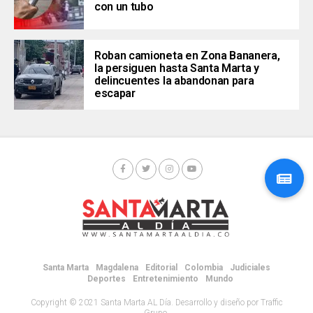
con un tubo
Roban camioneta en Zona Bananera,
la persiguen hasta Santa Marta y
delincuentes la abandonan para
escapar
Santa Marta
Magdalena
Editorial
Colombia
Judiciales
Deportes
Entretenimiento
Mundo
Copyright © 2021 Santa Marta AL Día. Desarrollo y diseño por Traffic
Grupo.