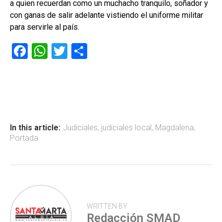
a quien recuerdan como un muchacho tranquilo, soñador y
con ganas de salir adelante vistiendo el uniforme militar
para servirle al país.
F
W
T
C
a
h
wi
o
ce
at
tt
m
b
s
er
p
o
A
ar
ok
p
tir
In this article:
Judiciales
,
judiciales local
,
Magdalena
,
Portada
p
WRITTEN BY
Redacción SMAD