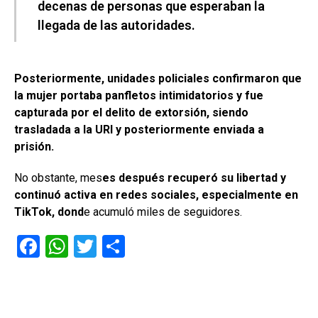
decenas de personas que esperaban la
llegada de las autoridades.
Posteriormente, unidades policiales confirmaron que
la mujer portaba panfletos intimidatorios y fue
capturada por el delito de extorsión, siendo
trasladada a la URI y posteriormente enviada a
prisión.
No obstante, mes
es después recuperó su libertad y
continuó activa en redes sociales, especialmente en
TikTok, dond
e acumuló miles de seguidores.
F
W
T
C
a
h
wi
o
ce
at
tt
m
b
s
er
p