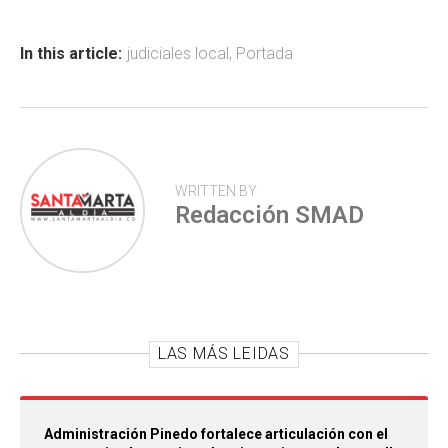
o
A
ar
ok
p
tir
In this article:
judiciales local
,
Portada
p
WRITTEN BY
Redacción SMAD
LAS MÁS LEIDAS
Administración Pinedo fortalece articulación con el