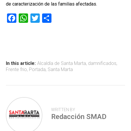
de caracterización de las familias afectadas.
F
W
T
C
a
h
wi
o
ce
at
tt
m
b
s
er
p
o
A
ar
ok
p
tir
In this article:
Alcaldía de Santa Marta
,
damnificados
,
Frente frio
,
Portada
,
Santa Marta
p
WRITTEN BY
Redacción SMAD