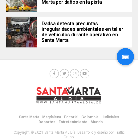
Marta por daños en la pista
Dadsa detecta presuntas
irregularidades ambientales en taller
de vehículos durante operativo en
Santa Marta
Santa Marta
Magdalena
Editorial
Colombia
Judiciales
Deportes
Entretenimiento
Mundo
Copyright © 2021 Santa Marta AL Día. Desarrollo y diseño por Traffic
Grupo.