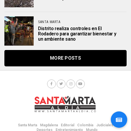
SANTA MARTA
Distrito realiza controles en El
Rodadero para garantizar bienestar y
un ambiente sano
MORE POSTS
Santa Marta
Magdalena
Editorial
Colombia
Judiciales
Deportes
Entretenimiento
Mundo