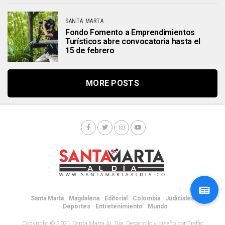
SANTA MARTA
Fondo Fomento a Emprendimientos
Turísticos abre convocatoria hasta el
15 de febrero
MORE POSTS
Santa Marta
Magdalena
Editorial
Colombia
Judiciales
Deportes
Entretenimiento
Mundo
Copyright © 2021 Santa Marta AL Día. Desarrollo y diseño por Traffic