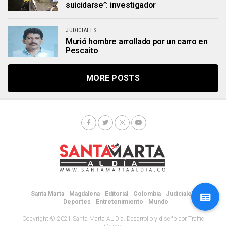
suicidarse”: investigador
JUDICIALES
Murió hombre arrollado por un carro en
Pescaito
MORE POSTS
Santa Marta
Magdalena
Editorial
Colombia
Judiciales
Deportes
Entretenimiento
Mundo
Copyright © 2021 Santa Marta AL Día. Desarrollo y diseño por Traffic