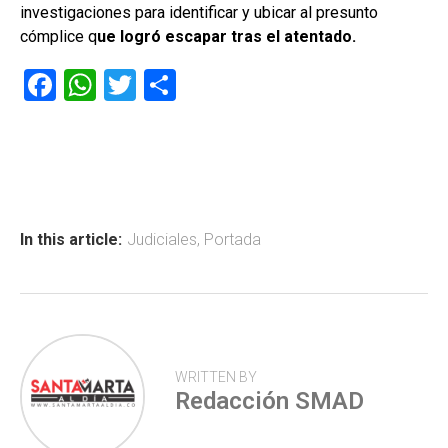
investigaciones para identificar y ubicar al presunto
cómplice q
ue logró escapar tras el atentado.
F
W
T
C
a
h
wi
o
ce
at
tt
m
b
s
er
p
o
A
ar
ok
p
tir
In this article:
Judiciales
,
Portada
p
WRITTEN BY
Redacción SMAD