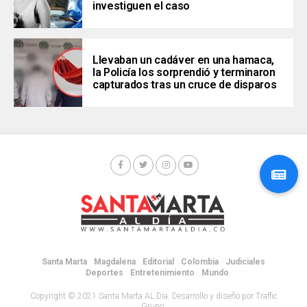
investiguen el caso
Llevaban un cadáver en una hamaca,
la Policía los sorprendió y terminaron
capturados tras un cruce de disparos
Santa Marta
Magdalena
Editorial
Colombia
Judiciales
Deportes
Entretenimiento
Mundo
Copyright © 2021 Santa Marta AL Día. Desarrollo y diseño por Traffic
Grupo.