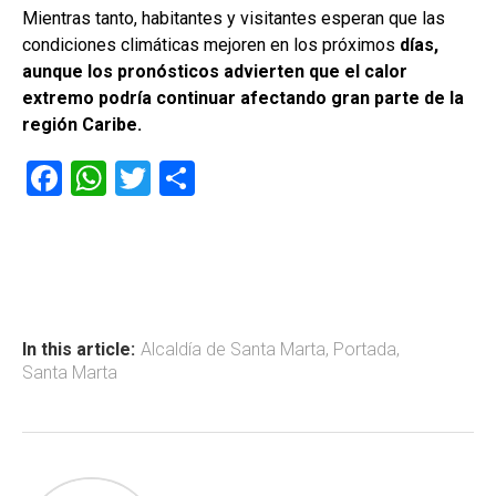
Mientras tanto, habitantes y visitantes esperan que las
condiciones climáticas mejoren en los próximos
días,
aunque los pronósticos advierten que el calor
extremo podría continuar afectando gran parte de la
región Caribe.
F
W
T
C
a
h
wi
o
ce
at
tt
m
b
s
er
p
o
A
ar
ok
p
tir
In this article:
Alcaldía de Santa Marta
,
Portada
,
Santa Marta
p