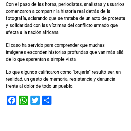
Con el paso de las horas, periodistas, analistas y usuarios
comenzaron a compartir la historia real detrás de la
fotografía, aclarando que se trataba de un acto de protesta
y solidaridad con las víctimas del conflicto armado que
afecta a la nación africana.
El caso ha servido para comprender que muchas
imágenes esconden historias profundas que van más allá
de lo que aparentan a simple vista.
Lo que algunos calificaron como “brujería” resultó ser, en
realidad, un gesto de memoria, resistencia y denuncia
frente al dolor de todo un pueblo.
F
W
T
C
a
h
wi
o
ce
at
tt
m
b
s
er
p