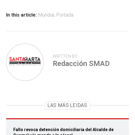
o
A
ar
ok
p
tir
In this article:
Mundial
,
Portada
p
WRITTEN BY
Redacción SMAD
LAS MÁS LEIDAS
Fallo revoca detención domiciliaria del Alcalde de