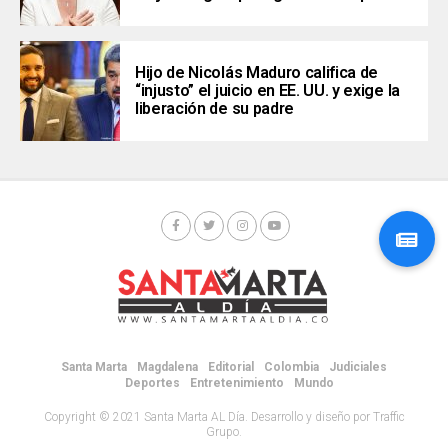
Hijo de Nicolás Maduro califica de
“injusto” el juicio en EE. UU. y exige la
liberación de su padre
Santa Marta
Magdalena
Editorial
Colombia
Judiciales
Deportes
Entretenimiento
Mundo
Copyright © 2021 Santa Marta AL Día. Desarrollo y diseño por Traffic
Grupo.