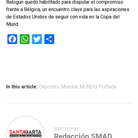
Balogun quedó habilitado para disputar el compromiso
frente a Bélgica, un encuentro clave para las aspiraciones
de Estados Unidos de seguir con vida en la Copa del
Mund
F
W
T
C
a
h
wi
o
ce
at
tt
m
b
s
er
p
o
A
ar
ok
p
tir
In this article:
Deportes
,
Mundial
,
MUNDO
,
Portada
p
WRITTEN BY
Redacción SMAD