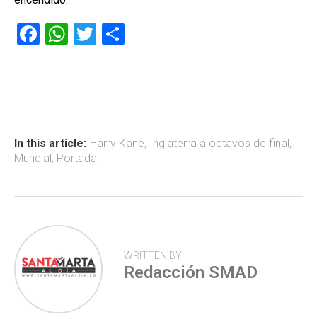
F
W
T
C
a
h
wi
o
ce
at
tt
m
b
s
er
p
o
A
ar
ok
p
tir
In this article:
Harry Kane
,
Inglaterra a octavos de final
,
Mundial
,
Portada
p
WRITTEN BY
Redacción SMAD