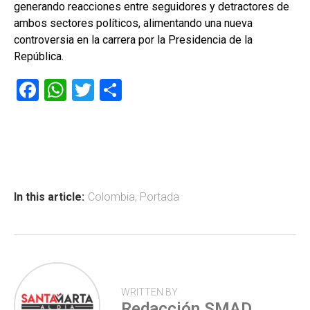
generando reacciones entre seguidores y detractores de
ambos sectores políticos, alimentando una nueva
controversia en la carrera por la Presidencia de la
República.
F
W
T
C
a
h
wi
o
ce
at
tt
m
b
s
er
p
o
A
ar
ok
p
tir
In this article:
Colombia
,
Portada
p
WRITTEN BY
Redacción SMAD