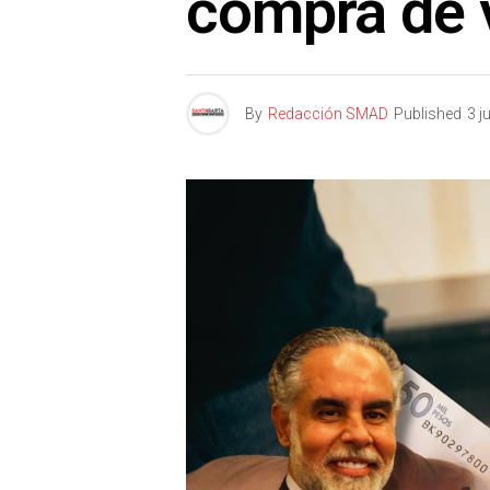
compra de 
By
Redacción SMAD
Published
3 j