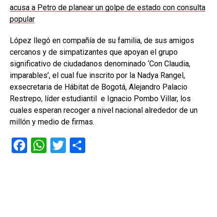
acusa a Petro de planear un golpe de estado con consulta
popular
López llegó en compañía de su familia, de sus amigos
cercanos y de simpatizantes que apoyan el grupo
significativo de ciudadanos denominado ‘Con Claudia,
imparables’, el cual fue inscrito por la Nadya Rangel,
exsecretaria de Hábitat de Bogotá, Alejandro Palacio
Restrepo, líder estudiantil e Ignacio Pombo Villar, los
cuales esperan recoger a nivel nacional alrededor de un
millón y medio de firmas.
F
W
T
C
a
h
wi
o
ce
at
tt
m
b
s
er
p
o
A
ar