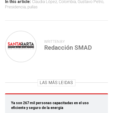
ok
p
tir
In this article:
Claudia López
,
Colombia
,
Gustavo Petro
,
Presidencia
,
pullas
p
WRITTEN BY
Redacción SMAD
LAS MÁS LEIDAS
Ya son 267 mil personas capacitadas en el uso
eficiente y seguro de la energía