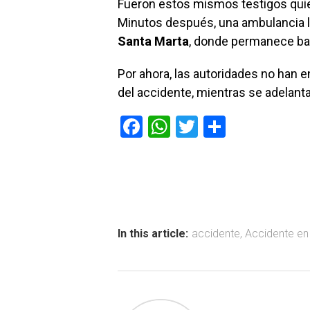
Fueron estos mismos testigos quie
Minutos después, una ambulancia lleg
Santa Marta
, donde permanece ba
Por ahora, las autoridades no han 
del accidente, mientras se adelant
F
W
T
C
a
h
wi
o
ce
at
tt
m
b
s
er
p
o
A
ar
ok
p
tir
In this article:
accidente
,
Accidente en
p