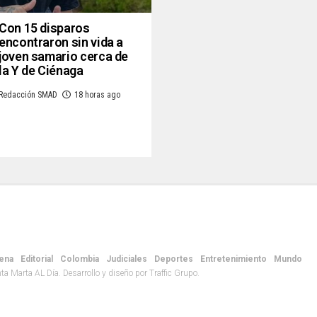
Con 15 disparos
encontraron sin vida a
joven samario cerca de
la Y de Ciénaga
Redacción SMAD
18 horas ago
ena
Editorial
Colombia
Judiciales
Deportes
Entretenimiento
Mundo
 Marta AL Día. Desarrollo y diseño por Traffic Grupo.