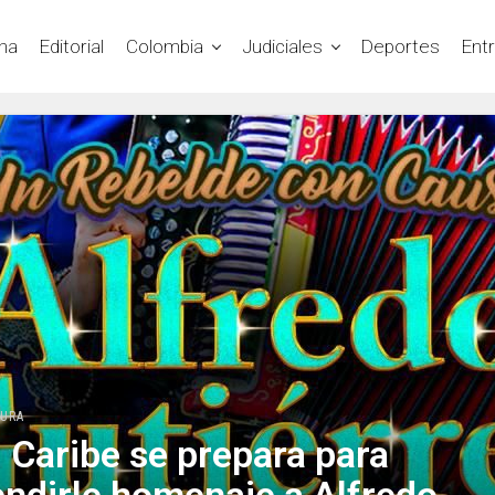
na
Editorial
Colombia
Judiciales
Deportes
Ent
TURA
l Caribe se prepara para