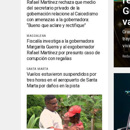
r
Rafael Martínez rechaza que medio
G
del secretario privado de la
gobernación relacione al Caicedismo
v
con amenazas a la gobernadora:
“Bueno que aclare y rectifique”
Gra
MAGDALENA
tra
Fiscalía investiga a la gobernadora
viv
Margarita Guerra y al exgobernador
Rafael Martínez por presunto caso de
Reda
corrupción con regalías
SANTA MARTA
Vuelos estuvieron suspendidos por
tres horas en el aeropuerto de Santa
Marta por daños en la pista