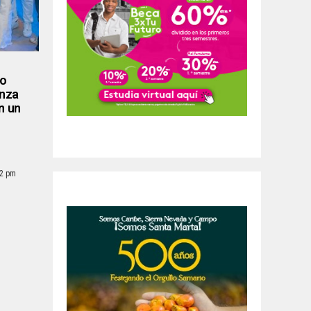
lo
anza
n un
02 pm