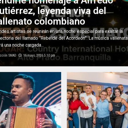
endirle homenaje a Alfredo
utiérrez, leyenda viva del
allenato colombiano
ndes artistas se reunirán en una noche especial para exaltar la
yectoria del llamado “Rebelde del Acordeón”. La música vallenata
irá una noche cargada...
cción SMAD
16 mayo, 2026 5:10 pm