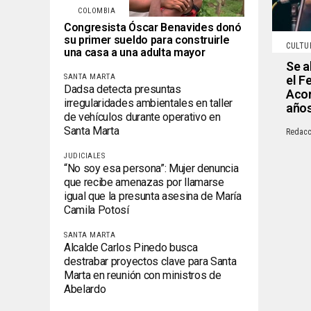
COLOMBIA
Congresista Óscar Benavides donó
su primer sueldo para construirle
CULTU
una casa a una adulta mayor
Se a
SANTA MARTA
el F
Dadsa detecta presuntas
Acor
irregularidades ambientales en taller
años
de vehículos durante operativo en
Santa Marta
Redacc
JUDICIALES
“No soy esa persona”: Mujer denuncia
que recibe amenazas por llamarse
igual que la presunta asesina de María
Camila Potosí
SANTA MARTA
Alcalde Carlos Pinedo busca
destrabar proyectos clave para Santa
Marta en reunión con ministros de
Abelardo