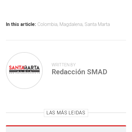
b
s
er
p
o
A
ar
ok
p
tir
In this article:
Colombia
,
Magdalena
,
Santa Marta
p
WRITTEN BY
Redacción SMAD
LAS MÁS LEIDAS