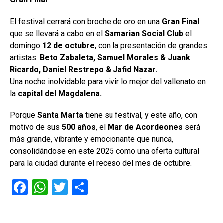
El festival cerrará con broche de oro en una
Gran Final
que se llevará a cabo en el
Samarian Social Club
el
domingo
12 de octubre
, con la presentación de grandes
artistas:
Beto Zabaleta, Samuel Morales & Juank
Ricardo, Daniel Restrepo & Jafid Nazar.
Una noche inolvidable para vivir lo mejor del vallenato en
la
capital del Magdalena.
Porque
Santa Marta
tiene su festival, y este año, con
motivo de sus
500 años
, el
Mar de Acordeones
será
más grande, vibrante y emocionante que nunca,
consolidándose en este 2025 como una oferta cultural
para la ciudad durante el receso del mes de octubre.
F
W
T
C
a
h
wi
o
ce
at
tt
m