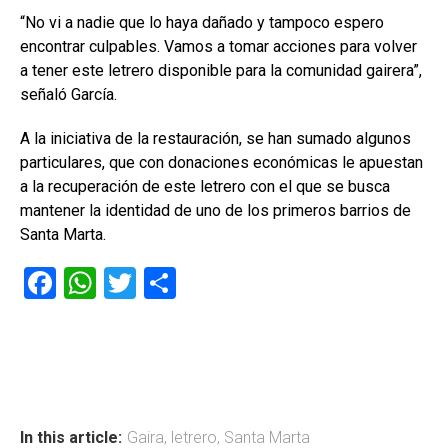
“No vi a nadie que lo haya dañado y tampoco espero
encontrar culpables. Vamos a tomar acciones para volver
a tener este letrero disponible para la comunidad gairera”,
señaló García.
A la iniciativa de la restauración, se han sumado algunos
particulares, que con donaciones económicas le apuestan
a la recuperación de este letrero con el que se busca
mantener la identidad de uno de los primeros barrios de
Santa Marta.
F
W
T
C
a
h
wi
o
ce
at
tt
m
b
s
er
p
o
A
ar
ok
p
tir
In this article:
Gaira
,
letrero
,
Santa Marta