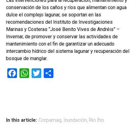
Las intervenciones para la recuperación, mantenimiento y
conservación de los caños y ríos que alimentan con agua
dulce el complejo lagunar, se soportan en las
recomendaciones del Instituto de Investigaciones
Marinas y Costeras “José Benito Vives de Andréis” –
Invemar, de promover y conservar las actividades de
mantenimiento con el fin de garantizar un adecuado
intercambio hídrico del sistema lagunar y recuperación del
bosque de manglar.
F
W
T
C
a
h
wi
o
ce
at
tt
m
b
s
er
p
o
A
ar
ok
p
tir
In this article:
Corpamag
,
Inundación
,
Rio frio
p