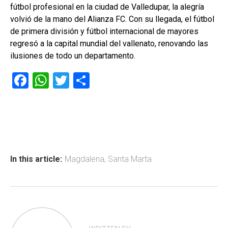
fútbol profesional en la ciudad de Valledupar, la alegría
volvió de la mano del Alianza FC. Con su llegada, el fútbol
de primera división y fútbol internacional de mayores
regresó a la capital mundial del vallenato, renovando las
ilusiones de todo un departamento.
F
W
T
C
a
h
wi
o
ce
at
tt
m
b
s
er
p
o
A
ar
ok
p
tir
In this article:
Magdalena
,
Santa Marta
p