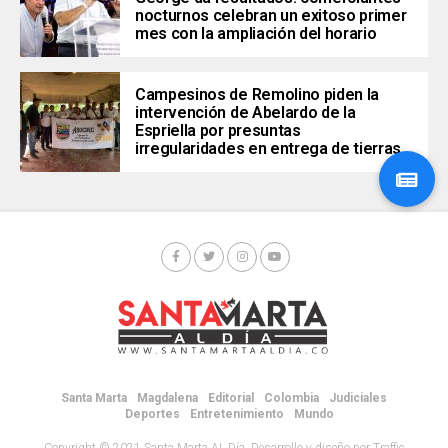
nocturnos celebran un exitoso primer
mes con la ampliación del horario
Campesinos de Remolino piden la
intervención de Abelardo de la
Espriella por presuntas
irregularidades en entrega de tierras
Santa Marta
Magdalena
Editorial
Colombia
Judiciales
Deportes
Entretenimiento
Mundo
Copyright © 2021 Santa Marta AL Día. Desarrollo y diseño por Traffic