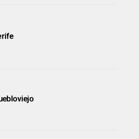
rife
uebloviejo