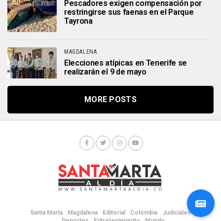
Pescadores exigen compensación por
restringirse sus faenas en el Parque
Tayrona
MAGDALENA
Elecciones atípicas en Tenerife se
realizarán el 9 de mayo
MORE POSTS
Santa Marta
Magdalena
Editorial
Colombia
Judiciales
Deportes
Entretenimiento
Mundo