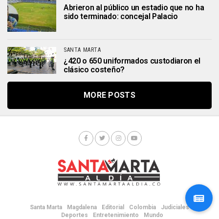
Abrieron al público un estadio que no ha
sido terminado: concejal Palacio
SANTA MARTA
¿420 o 650 uniformados custodiaron el
clásico costeño?
MORE POSTS
Santa Marta
Magdalena
Editorial
Colombia
Judiciales
Deportes
Entretenimiento
Mundo