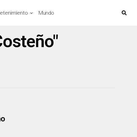
retenimiento
Mundo
Costeño"
ño