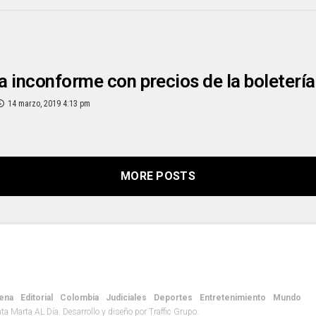
 inconforme con precios de la boletería
14 marzo, 2019 4:13 pm
MORE POSTS
ena
Editorial
Colombia
Judiciales
Deportes
Entretenimiento
Mundo
 Marta AL Día. Desarrollo y diseño por Traffic Grupo.