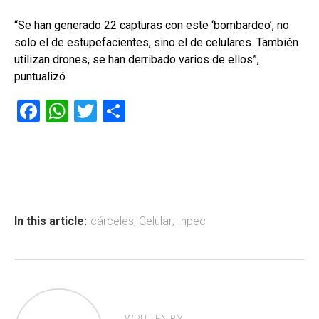
“Se han generado 22 capturas con este ‘bombardeo’, no
solo el de estupefacientes, sino el de celulares. También
utilizan drones, se han derribado varios de ellos”,
puntualizó
F
W
T
C
a
h
wi
o
ce
at
tt
m
b
s
er
p
o
A
ar
ok
p
tir
In this article:
cárceles
,
Celular
,
Inpec
p