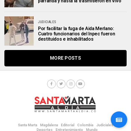
parranda y hasta la trasmitieron en vivo
JUDICIALES
Por facilitar la fuga de Aida Merlano:
Cuatro funcionarios del Inpec fueron
destituidos e inhabilitados
MORE POSTS
Santa Marta
Magdalena
Editorial
Colombia
Judiciales
Deportes
Entretenimiento
Mundo