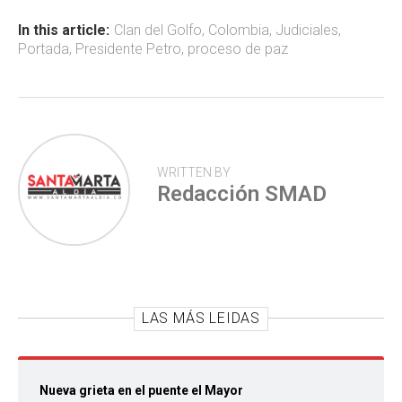
o
A
ar
ok
p
tir
In this article:
Clan del Golfo
,
Colombia
,
Judiciales
,
Portada
,
Presidente Petro
,
proceso de paz
p
WRITTEN BY
Redacción SMAD
LAS MÁS LEIDAS
Nueva grieta en el puente el Mayor