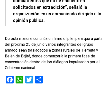
combatientes que no se encuentren
solicitados en extradición”, señaló la
organización en un comunicado dirigido a la
opinión pública.
De esta manera, continúa en firme el plan para que a partir
del próximo 25 de junio varios integrantes del grupo
armado sean trasladados a zonas rurales de Tierralta y
Belén de Bajirá, donde comenzaría la primera fase de
concentración dentro de los diálogos impulsados por el
Gobierno nacional.
F
W
T
C
a
h
wi
o
ce
at
tt
m
b
s
er
p