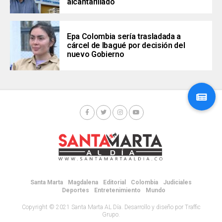
alcantarillado
Epa Colombia sería trasladada a
cárcel de Ibagué por decisión del
nuevo Gobierno
Santa Marta
Magdalena
Editorial
Colombia
Judiciales
Deportes
Entretenimiento
Mundo
Copyright © 2021 Santa Marta AL Día. Desarrollo y diseño por Traffic
Grupo.