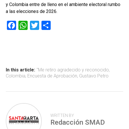
y Colombia entre de lleno en el ambiente electoral rumbo
a las elecciones de 2026.
F
W
T
C
a
h
wi
o
ce
at
tt
m
b
s
er
p
o
A
ar
ok
p
tir
In this article:
"Me retiro agradecido y reconocido
,
Colombia
,
Encuesta de Aprobación
,
Gustavo Petro
p
WRITTEN BY
Redacción SMAD