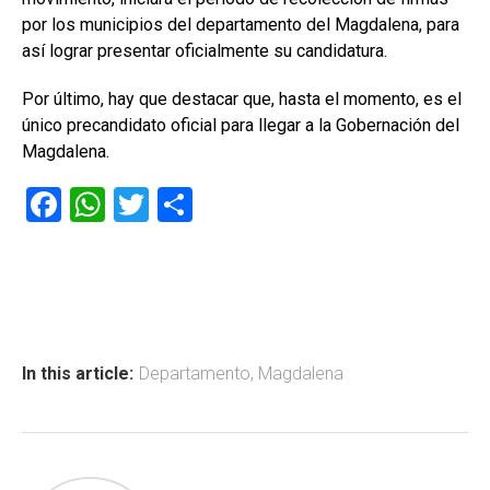
por los municipios del departamento del Magdalena, para
así lograr presentar oficialmente su candidatura.
Por último, hay que destacar que, hasta el momento, es el
único precandidato oficial para llegar a la Gobernación del
Magdalena.
F
W
T
C
a
h
wi
o
ce
at
tt
m
b
s
er
p
o
A
ar
ok
p
tir
In this article:
Departamento
,
Magdalena
p