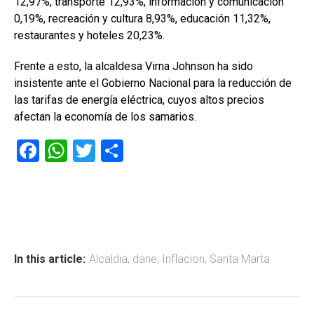
12,97%, transporte 12,93%, información y comunicación
0,19%, recreación y cultura 8,93%, educación 11,32%,
restaurantes y hoteles 20,23%.
Frente a esto, la alcaldesa Virna Johnson ha sido
insistente ante el Gobierno Nacional para la reducción de
las tarifas de energía eléctrica, cuyos altos precios
afectan la economía de los samarios.
F
W
T
C
a
h
wi
o
ce
at
tt
m
b
s
er
p
o
A
ar
ok
p
tir
In this article:
Alcaldia
,
dane
,
Inflacion
,
Santa Marta
p